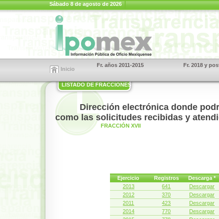
Sábado 8 de agosto de 2026
Fr. años 2011-2015
Fr. 2018 y pos
Inicio
LISTADO DE FRACCIONES
Dirección electrónica donde podrá
como las solicitudes recibidas y atend
FRACCIÓN XVII
Ejercicio
Registros
Descarga *
2013
641
Descargar
2012
370
Descargar
2011
423
Descargar
2014
770
Descargar