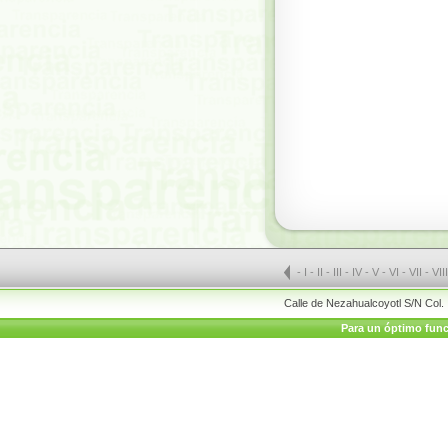
-
I
-
II
-
III
-
IV
-
V
-
VI
-
VII
-
VII
Calle de Nezahualcoyotl S/N Col.
Para un óptimo funci