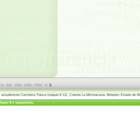
 b
-
XXI
-
XXII
-
XXIII
-
XXIV
-
XXV a
-
XXV b
-
XXV c
-
XXVI
-
XXVII a
-
XXVII b
-
XXVII c
-
XX
o, actualmente Carretera Toluca-Ixtapan # 111, Colonia La Michoacana; Metepec Estado de M
layer 8 o superiores.