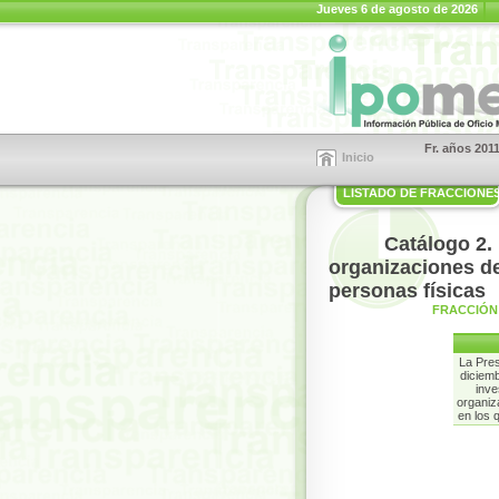
Jueves 6 de agosto de 2026
Fr. años 201
Inicio
LISTADO DE FRACCIONE
Catálogo 2.
organizaciones de
personas físicas
FRACCIÓN
La Pres
diciemb
inve
organiz
en los 