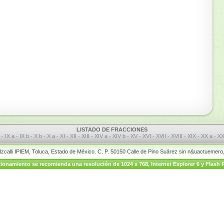
LISTADO DE FRACCIONES
I
-
IX a
-
IX b
-
X b
-
X a
-
XI
-
XII
-
XIII
-
XIV a
-
XIV b
-
XV
-
XVI
-
XVII
-
XVIII
-
XIX
-
XX a
-
XX
 Izcalli IPIEM, Toluca, Estado de México. C. P. 50150 Calle de Pino Suárez sin n&uactuemer
onamiento se recomienda una resolución de 1024 x 768, Internet Explorer 6 y Flash P