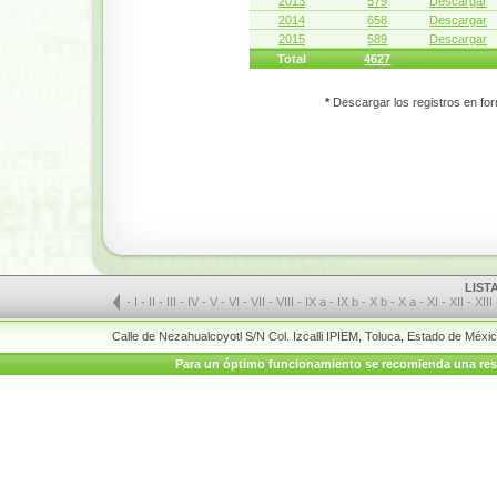
2013
579
Descargar
2014
658
Descargar
2015
589
Descargar
Total
4627
*
Descargar los registros en for
LIST
-
I
-
II
-
III
-
IV
-
V
-
VI
-
VII
-
VIII
-
IX a
-
IX b
-
X b
-
X a
-
XI
-
XII
-
XIII
Calle de Nezahualcoyotl S/N Col. Izcalli IPIEM, Toluca, Estado de Méx
Para un óptimo funcionamiento se recomienda una resolu