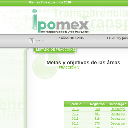
Viernes 7 de agosto de 2026
Fr. años 2011-2015
Fr. 2018 y pos
Inicio
LISTADO DE FRACCIONES
Metas y objetivos de las áreas
FRACCIÓN IV
Ejercicio
Registros
Descarga *
2016
859
Descargar
2017
751
Descargar
2011
618
Descargar
2012
573
Descargar