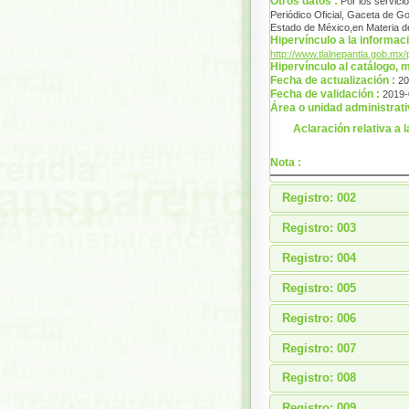
Otros datos :
Por los servici
Periódico Oficial, Gaceta de G
Estado de México,en Materia d
Hipervínculo a la informaci
http://www.tlalnepantla.gob.mx
Hipervínculo al catálogo,
Fecha de actualización :
20
Fecha de validación :
2019-
Área o unidad administrati
Aclaración relativa a l
Nota :
Registro: 002
Registro: 003
Registro: 004
Registro: 005
Registro: 006
Registro: 007
Registro: 008
Registro: 009