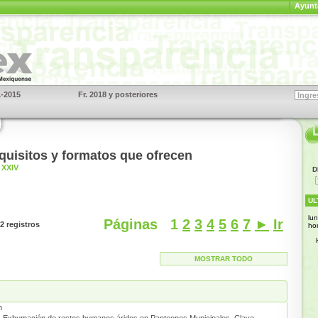
Ayunt
1-2015
Fr. 2018 y posteriores
S
equisitos y formatos que ofrecen
XXIV
D
UL
lu
Páginas
1
2
3
4
5
6
7
►
Ir
2 registros
ho
MOSTRAR TODO
n
:
Exhumación de restos humanos áridos en Panteones Municipales. Clave