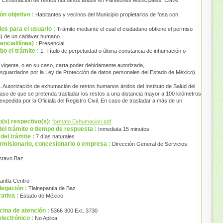
ón objetivo :
Habitantes y vecinos del Municipio propietarios de fosa con
ios para el usuario :
Trámite mediante el cual el ciudadano obtiene el permiso
n) de un cadáver humano.
ncial/línea) :
Presencial
bo el trámite :
1. Título de perpetuidad o última constancia de inhumación o
ular vigente, o en su caso, carta poder debidamente autorizada,
esguardados por la Ley de Protección de datos personales del Estado de México)
1.Autorización de exhumación de restos humanos áridos del Instituto de Salud del
so de que se pretenda trasladar los restos a una distancia mayor a 100 kilómetros
xpedida por la Oficiala del Registro Civil. En caso de trasladar a más de un
o(s) respectivo(s):
formato Exhumacion.pdf
del trámite o tiempo de respuesta :
Inmediata 15 minutos
del trámite :
7 días naturales
rmisionario, concesionario o empresa :
Dirección General de Servicios
stavo Baz
antla Centro
legación :
Tlalnepantla de Baz
ativa :
Estado de México
icina de atención :
5366 300 Ext. 3730
lectrónico :
No Aplica