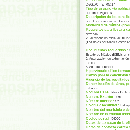
DGSU/CITS/T/02/17
Tipo de usuario y/o poblaci
derechos vigentes.
Descripción de los benefic
para la exhumación (extracció
Modalidad de trámite (prese
Requisitos para llevar a ca
refrendo.
2. Identificación oficial del tit
(Los datos personales están r
Documentos requeridos :
Estado de México (ISEM), en ca
2. Autorización de exhumación e
familiar.
3. Acta de defunción
Hipervínculo al/ los format
Plazos para la conclusión 
Vigencia de los resultados 
Denominación del área, pe
Urbanos
Nombre Calle :
Plaza Dr. Gu
Número Exterior :
s/n
Número Interior :
s/n
Colonia o localidad :
Tlalnep
Nombre del municipio o de
Nombre de la entidad feder
Código postal :
54000
Datos de contacto de la of
Datos de contacto correo e