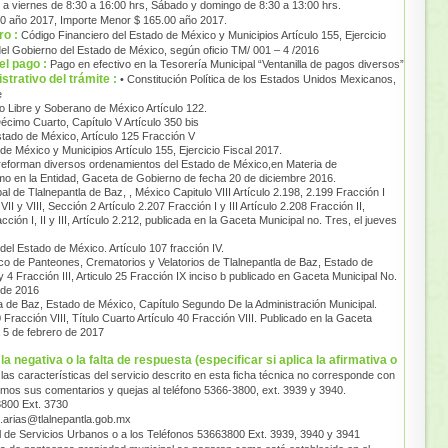
 a viernes de 8:30 a 16:00 hrs, Sábado y domingo de 8:30 a 13:00 hrs.
00 año 2017, Importe Menor $ 165.00 año 2017.
ro :
Código Financiero del Estado de México y Municipios Artículo 155, Ejercicio
 del Gobierno del Estado de México, según oficio TM/ 001 – 4 /2016
el pago :
Pago en efectivo en la Tesorería Municipal “Ventanilla de pagos diversos”
trativo del trámite :
• Constitución Política de los Estados Unidos Mexicanos,
e
do Libre y Soberano de México Artículo 122.
écimo Cuarto, Capítulo V Artículo 350 bis
stado de México, Artículo 125 Fracción V
de México y Municipios Artículo 155, Ejercicio Fiscal 2017.
 reforman diversos ordenamientos del Estado de México,en Materia de
mo en la Entidad, Gaceta de Gobierno de fecha 20 de diciembre 2016.
l de Tlalnepantla de Baz, , México Capitulo VIII Artículo 2.198, 2.199 Fracción I
 y VII y VIII, Sección 2 Artículo 2.207 Fracción I y III Artículo 2.208 Fracción II,
ción I, II y III, Artículo 2.212, publicada en la Gaceta Municipal no. Tres, el jueves
 del Estado de México. Artículo 107 fracción IV.
ico de Panteones, Crematorios y Velatorios de Tlalnepantla de Baz, Estado de
 y 4 Fracción III, Articulo 25 Fracción IX inciso b publicado en Gaceta Municipal No.
 de 2016
a de Baz, Estado de México, Capítulo Segundo De la Administración Municipal.
0 Fracción VIII, Título Cuarto Artículo 40 Fracción VIII. Publicado en la Gaceta
 5 de febrero de 2017
a negativa o la falta de respuesta (especificar si aplica la afirmativa o
 las características del servicio descrito en esta ficha técnica no corresponde con
remos sus comentarios y quejas al teléfono 5366-3800, ext. 3939 y 3940.
800 Ext. 3730
o.arias@tlalnepantla.gob.mx
 de Servicios Urbanos o a los Teléfonos 53663800 Ext. 3939, 3940 y 3941