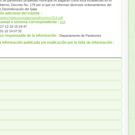
os de panteones propiedad municipal se pagaran como está establecido en el
obierno, Decreto No. 178 por el que se reforman diversios ordenamientos del
e Desindexación del Salar
ón adicional del trámite :
/pages/mejoraregulatoria/pdf/remtys/324.pdf
 manual o sistema correspondiente :
N/A
17-12-18 15:24:47
01-10 14:07:32
va responsable de la información :
Departamento de Panteones
a información publicada y/o explicación por la falta de información :