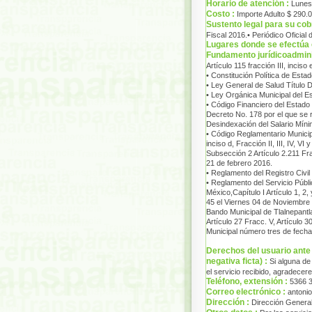
Horario de atención :
Lunes
Costo :
Importe Adulto $ 290.
Sustento legal para su cob
Fiscal 2016.• Periódico Oficial
Lugares donde se efectúa 
Fundamento jurídicoadminis
Artículo 115 fracción III, inciso 
• Constitución Política de Esta
• Ley General de Salud Título D
• Ley Orgánica Municipal del E
• Código Financiero del Estado 
Decreto No. 178 por el que se
Desindexación del Salario Míni
• Código Reglamentario Municipa
inciso d, Fracción II, III, IV, VI
Subsección 2 Artículo 2.211 Frac
21 de febrero 2016.
• Reglamento del Registro Civil
• Reglamento del Servicio Públ
México,Capítulo I Artículo 1, 2,
45 el Viernes 04 de Noviembre
Bando Municipal de Tlalnepantl
Artículo 27 Fracc. V, Artículo 3
Municipal número tres de fecha
Derechos del usuario ante l
negativa ficta) :
Si alguna de
el servicio recibido, agradece
Teléfono, extensión :
5366 3
Correo electrónico :
antoni
Dirección :
Dirección General