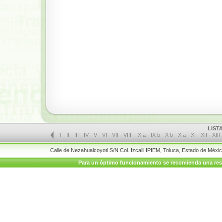
LIST
-
I
-
II
-
III
-
IV
-
V
-
VI
-
VII
-
VIII
-
IX a
-
IX b
-
X b
-
X a
-
XI
-
XII
-
XIII
Calle de Nezahualcoyotl S/N Col. Izcalli IPIEM, Toluca, Estado de Méx
Para un óptimo funcionamiento se recomienda una resolu