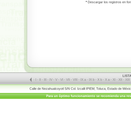
*
Descargar los registros en for
LIST
-
I
-
II
-
III
-
IV
-
V
-
VI
-
VII
-
VIII
-
IX a
-
IX b
-
X b
-
X a
-
XI
-
XII
-
XIII
Calle de Nezahualcoyotl S/N Col. Izcalli IPIEM, Toluca, Estado de Méx
Para un óptimo funcionamiento se recomienda una resolu