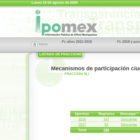
Lunes 10 de agosto de 2026
Fr. años 2011-2015
Fr. 2018 y pos
Inicio
LISTADO DE FRACCIONES
Mecanismos de participación ci
FRACCIÓN XLI
Ejercicio
Registros
Descarga *
2016
147
Descargar
2017
93
Descargar
Total
240