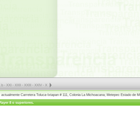
 b
-
XXI
-
XXII
-
XXIII
-
XXIV
-
XXV a
-
XXV b
-
XXV c
-
XXVI
-
XXVII a
-
XXVII b
-
XXVII c
-
XX
o, actualmente Carretera Toluca-Ixtapan # 111, Colonia La Michoacana; Metepec Estado de M
layer 8 o superiores.