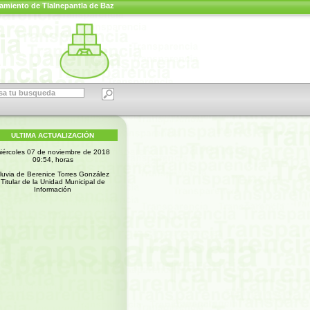
amiento de Tlalnepantla de Baz
ULTIMA ACTUALIZACIÓN
iércoles 07 de noviembre de 2018
09:54, horas
luvia de Berenice Torres González
Titular de la Unidad Municipal de
Información