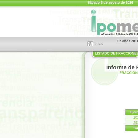
Sábado 8 de agosto de 2026
Fr. años 201
Inicio
LISTADO DE FRACCIONE
Informe de 
FRACCIÓN 
Ejerc
20
20
Tot