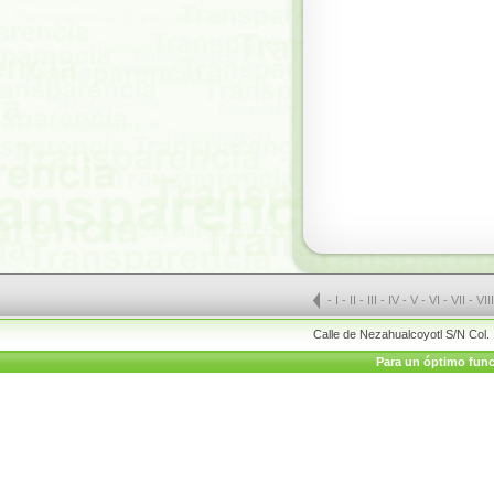
-
I
-
II
-
III
-
IV
-
V
-
VI
-
VII
-
VII
Calle de Nezahualcoyotl S/N Col.
Para un óptimo funci