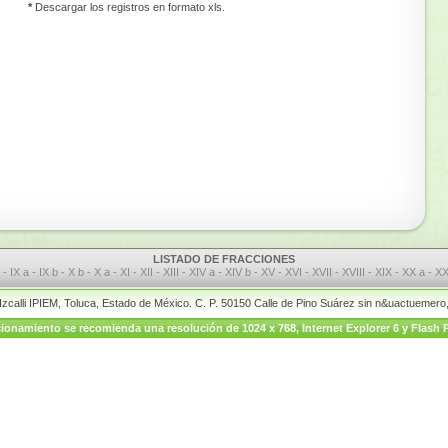
*
Descargar los registros en formato xls.
LISTADO DE FRACCIONES
I
-
IX a
-
IX b
-
X b
-
X a
-
XI
-
XII
-
XIII
-
XIV a
-
XIV b
-
XV
-
XVI
-
XVII
-
XVIII
-
XIX
-
XX a
-
XX
 Izcalli IPIEM, Toluca, Estado de México. C. P. 50150 Calle de Pino Suárez sin n&uactuemer
onamiento se recomienda una resolución de 1024 x 768, Internet Explorer 6 y Flash P