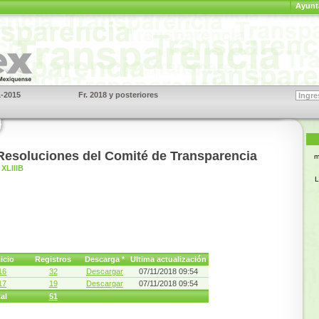
Ayunt
1-2015
Fr. 2018 y posteriores
S
Resoluciones del Comité de Transparencia
m
XLIIIB
L
icio
Registros
Descarga *
Ultima actualización
16
32
Descargar
07/11/2018 09:54
17
19
Descargar
07/11/2018 09:54
al
51