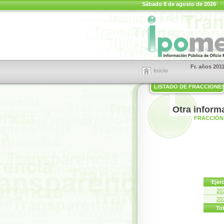
Sábado 8 de agosto de 2026
Fr. años 201
Inicio
LISTADO DE FRACCIONE
Otra inform
FRACCIÓN 
Ejerc
20
20
Tot