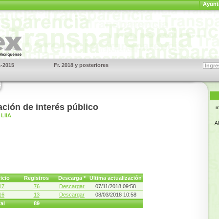
Ayunt
1-2015
Fr. 2018 y posteriores
S
ación de interés público
m
LIIA
A
icio
Registros
Descarga *
Ultima actualización
17
76
Descargar
07/11/2018 09:58
16
13
Descargar
08/03/2018 10:58
al
89