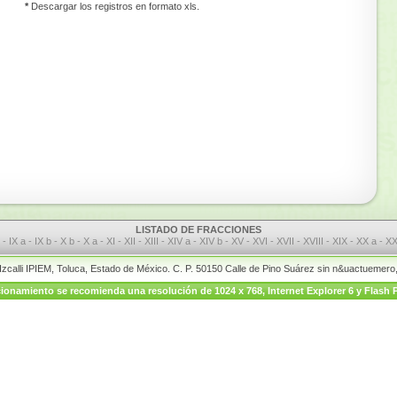
*
Descargar los registros en formato xls.
LISTADO DE FRACCIONES
I
-
IX a
-
IX b
-
X b
-
X a
-
XI
-
XII
-
XIII
-
XIV a
-
XIV b
-
XV
-
XVI
-
XVII
-
XVIII
-
XIX
-
XX a
-
XX
 Izcalli IPIEM, Toluca, Estado de México. C. P. 50150 Calle de Pino Suárez sin n&uactuemer
onamiento se recomienda una resolución de 1024 x 768, Internet Explorer 6 y Flash P