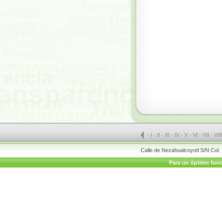
-
I
-
II
-
III
-
IV
-
V
-
VI
-
VII
-
VII
Calle de Nezahualcoyotl S/N Col.
Para un óptimo funci