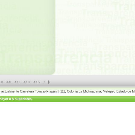
 b
-
XXI
-
XXII
-
XXIII
-
XXIV
-
XXV a
-
XXV b
-
XXV c
-
XXVI
-
XXVII a
-
XXVII b
-
XXVII c
-
XX
o, actualmente Carretera Toluca-Ixtapan # 111, Colonia La Michoacana; Metepec Estado de M
layer 8 o superiores.