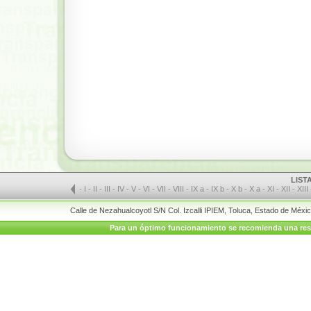
LIST
-
I
-
II
-
III
-
IV
-
V
-
VI
-
VII
-
VIII
-
IX a
-
IX b
-
X b
-
X a
-
XI
-
XII
-
XIII
Calle de Nezahualcoyotl S/N Col. Izcalli IPIEM, Toluca, Estado de Méx
Para un óptimo funcionamiento se recomienda una resolu