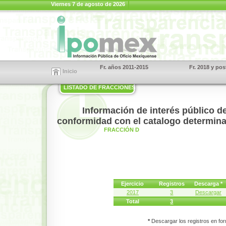
Viernes 7 de agosto de 2026
Fr. años 2011-2015
Fr. 2018 y pos
Inicio
LISTADO DE FRACCIONES
Información de interés público d
conformidad con el catalogo determi
FRACCIÓN D
Ejercicio
Registros
Descarga *
2017
3
Descargar
Total
3
*
Descargar los registros en for