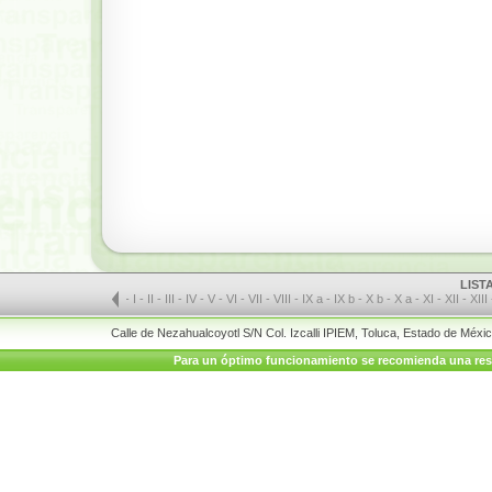
LIST
-
I
-
II
-
III
-
IV
-
V
-
VI
-
VII
-
VIII
-
IX a
-
IX b
-
X b
-
X a
-
XI
-
XII
-
XIII
Calle de Nezahualcoyotl S/N Col. Izcalli IPIEM, Toluca, Estado de Méx
Para un óptimo funcionamiento se recomienda una resolu