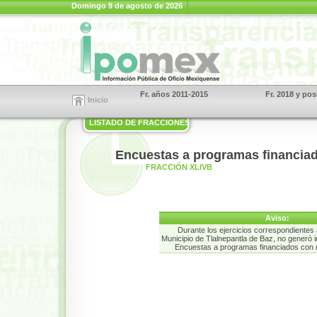
Domingo 9 de agosto de 2026
Fr. años 2011-2015
Fr. 2018 y pos
Inicio
LISTADO DE FRACCIONES
Encuestas a programas financiad
FRACCIÓN XLIVB
Aviso:
Durante los ejercicios correspondientes 
Municipio de Tlalnepantla de Baz, no generò 
Encuestas a programas financiados con 