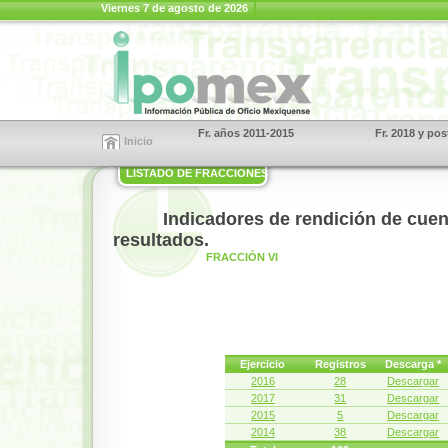
Viernes 7 de agosto de 2026
Fr. años 2011-2015
Fr. 2018 y pos
Inicio
LISTADO DE FRACCIONES
Indicadores de rendición de cuen
resultados.
FRACCIÓN VI
Ejercicio
Registros
Descarga *
2016
28
Descargar
2017
31
Descargar
2015
5
Descargar
2014
38
Descargar