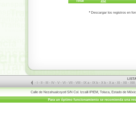
Total
102
*
Descargar los registros en for
LIST
-
I
-
II
-
III
-
IV
-
V
-
VI
-
VII
-
VIII
-
IX a
-
IX b
-
X b
-
X a
-
XI
-
XII
-
XIII
Calle de Nezahualcoyotl S/N Col. Izcalli IPIEM, Toluca, Estado de Méx
Para un óptimo funcionamiento se recomienda una resolu