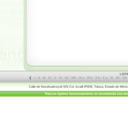
LIST
-
I
-
II
-
III
-
IV
-
V
-
VI
-
VII
-
VIII
-
IX a
-
IX b
-
X b
-
X a
-
XI
-
XII
-
XIII
Calle de Nezahualcoyotl S/N Col. Izcalli IPIEM, Toluca, Estado de Méx
Para un óptimo funcionamiento se recomienda una resolu