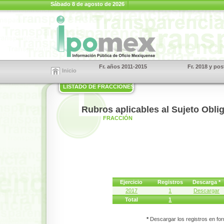
Sábado 8 de agosto de 2026
Fr. años 2011-2015
Fr. 2018 y pos
Inicio
LISTADO DE FRACCIONES
Rubros aplicables al Sujeto Obli
FRACCIÓN
Ejercicio
Registros
Descarga *
2017
1
Descargar
Total
1
*
Descargar los registros en for