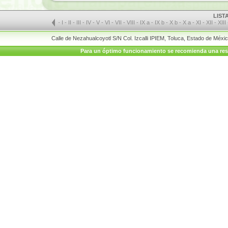
LIST
-
I
-
II
-
III
-
IV
-
V
-
VI
-
VII
-
VIII
-
IX a
-
IX b
-
X b
-
X a
-
XI
-
XII
-
XIII
Calle de Nezahualcoyotl S/N Col. Izcalli IPIEM, Toluca, Estado de Méx
Para un óptimo funcionamiento se recomienda una resolu