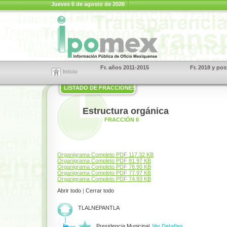
Jueves 6 de agosto de 2026
Fr. años 2011-2015
Fr. 2018 y pos
Inicio
LISTADO DE FRACCIONES
Estructura orgánica
FRACCIÓN II
Organigrama Completo PDF 117.32 KB
Organigrama Completo PDF 81.97 KB
Organigrama Completo PDF 76.90 KB
Organigrama Completo PDF 77.97 KB
Organigrama Completo PDF 74.93 KB
Abrir todo
|
Cerrar todo
TLALNEPANTLA
Presidencia Municipal
Ver Detalles