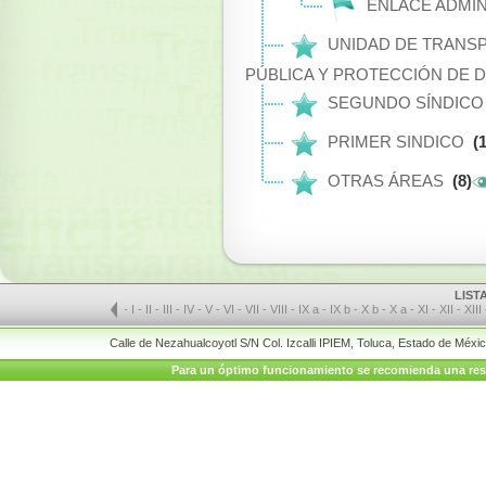
ENLACE ADMIN
UNIDAD DE TRANSP
PÚBLICA Y PROTECCIÓN DE 
SEGUNDO SÍNDIC
PRIMER SINDICO
(1
OTRAS ÁREAS
(8)
LIST
-
I
-
II
-
III
-
IV
-
V
-
VI
-
VII
-
VIII
-
IX a
-
IX b
-
X b
-
X a
-
XI
-
XII
-
XIII
Calle de Nezahualcoyotl S/N Col. Izcalli IPIEM, Toluca, Estado de Méx
Para un óptimo funcionamiento se recomienda una resolu