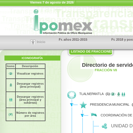
Viernes 7 de agosto de 2026
Fr. años 2011-2015
Fr. 2018 y pos
Inicio
LISTADO DE FRACCIONES
ICONOGRAFÍA
Directorio de servi
Icono
Descripción
FRACCIÓN VII
Visualizar registros
Descargar registros
(área principal)
TLALNEPANTLA
(1)
Descargar registros
(área principal y
subáreas)
PRESIDENCIA MUNICIPAL
Número de registros
(#)
COORDINACIÓN DE
por área
UNIDAD D