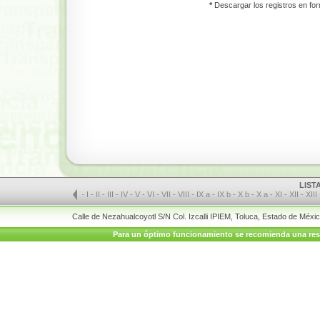
*
Descargar los registros en for
LIST
-
I
-
II
-
III
-
IV
-
V
-
VI
-
VII
-
VIII
-
IX a
-
IX b
-
X b
-
X a
-
XI
-
XII
-
XIII
Calle de Nezahualcoyotl S/N Col. Izcalli IPIEM, Toluca, Estado de Méx
Para un óptimo funcionamiento se recomienda una resolu