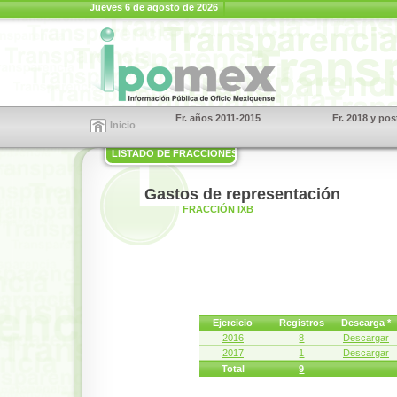
Jueves 6 de agosto de 2026
Fr. años 2011-2015
Fr. 2018 y pos
Inicio
LISTADO DE FRACCIONES
Gastos de representación
FRACCIÓN IXB
Ejercicio
Registros
Descarga *
2016
8
Descargar
2017
1
Descargar
Total
9