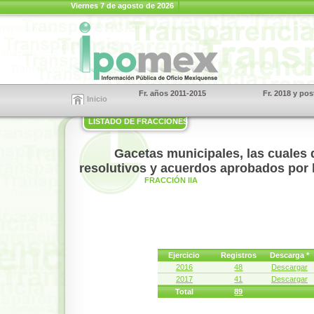
Viernes 7 de agosto de 2026
Fr. años 2011-2015
Fr. 2018 y pos
Inicio
LISTADO DE FRACCIONES
Gacetas municipales, las cuales
resolutivos y acuerdos aprobados por
FRACCIÓN IIA
Ejercicio
Registros
Descarga *
2016
48
Descargar
2017
41
Descargar
Total
89