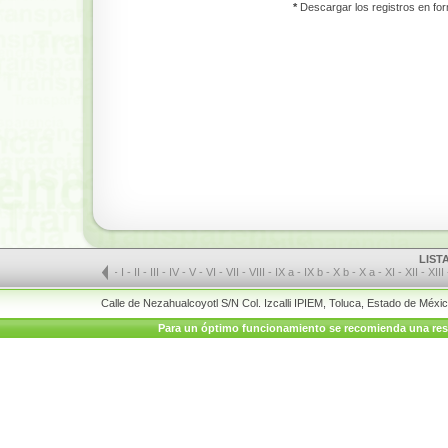
*
Descargar los registros en for
LIST
-
I
-
II
-
III
-
IV
-
V
-
VI
-
VII
-
VIII
-
IX a
-
IX b
-
X b
-
X a
-
XI
-
XII
-
XIII
Calle de Nezahualcoyotl S/N Col. Izcalli IPIEM, Toluca, Estado de Méx
Para un óptimo funcionamiento se recomienda una resolu