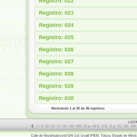
Registro: 022
Registro: 023
Registro: 024
Registro: 025
Registro: 026
Registro: 027
Registro: 028
Registro: 029
Registro: 030
Mostrando 1 al 30 de 36 registros
LIST
-
I
-
II
-
III
-
IV
-
V
-
VI
-
VII
-
VIII
-
IX a
-
IX b
-
X b
-
X a
-
XI
-
XII
-
XIII
Calle de Nezahualcoyotl S/N Col. Izcalli IPIEM, Toluca, Estado de Méx