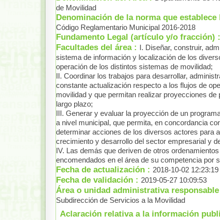
de Movilidad
Denominación de la norma que establece l
Código Reglamentario Municipal 2016-2018
Fundamento Legal (artículo y/o fracción) 
Facultades del área :
I. Diseñar, construir, ad
sistema de información y localización de los diver
operación de los distintos sistemas de movilidad;
II. Coordinar los trabajos para desarrollar, adminis
constante actualización respecto a los flujos de ope
movilidad y que permitan realizar proyecciones de
largo plazo;
III. Generar y evaluar la proyección de un programa
a nivel municipal, que permita, en concordancia con 
determinar acciones de los diversos actores para 
crecimiento y desarrollo del sector empresarial y de 
IV. Las demás que deriven de otros ordenamientos l
encomendados en el área de su competencia por su
Fecha de actualización :
2018-10-02 12:23:19
Fecha de validación :
2019-05-27 10:09:53
Área o unidad administrativa responsable 
Subdirección de Servicios a la Movilidad
Aclaración relativa a la información publ