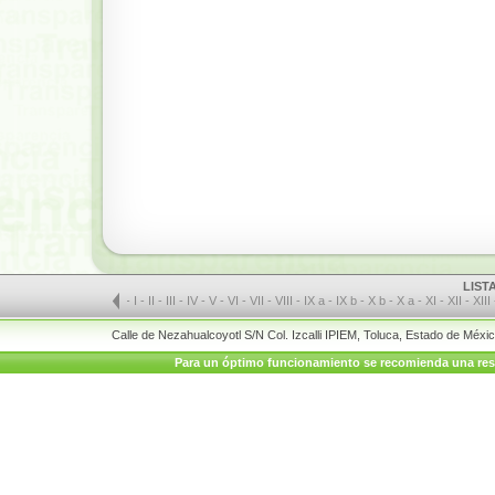
LIST
-
I
-
II
-
III
-
IV
-
V
-
VI
-
VII
-
VIII
-
IX a
-
IX b
-
X b
-
X a
-
XI
-
XII
-
XIII
Calle de Nezahualcoyotl S/N Col. Izcalli IPIEM, Toluca, Estado de Méx
Para un óptimo funcionamiento se recomienda una resolu