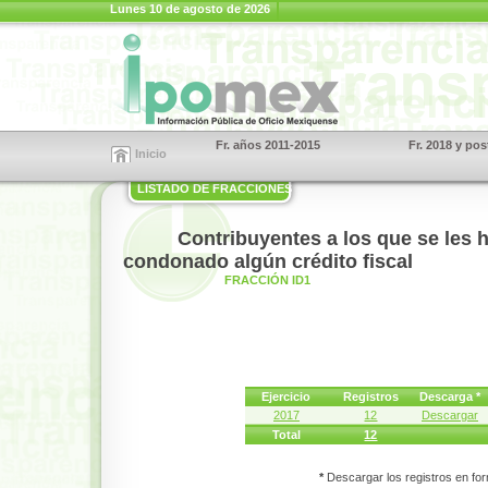
Lunes 10 de agosto de 2026
Fr. años 2011-2015
Fr. 2018 y pos
Inicio
LISTADO DE FRACCIONES
Contribuyentes a los que se les 
condonado algún crédito fiscal
FRACCIÓN ID1
Ejercicio
Registros
Descarga *
2017
12
Descargar
Total
12
*
Descargar los registros en for