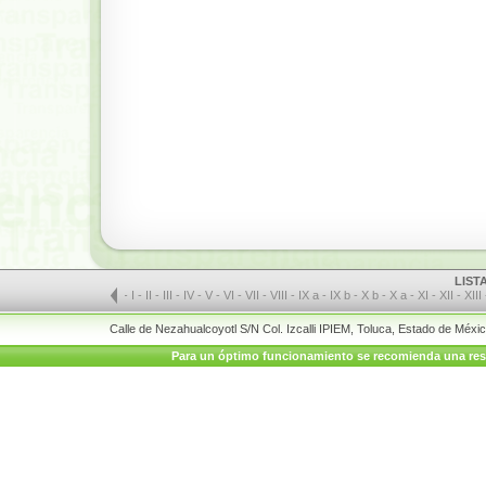
LIST
-
I
-
II
-
III
-
IV
-
V
-
VI
-
VII
-
VIII
-
IX a
-
IX b
-
X b
-
X a
-
XI
-
XII
-
XIII
Calle de Nezahualcoyotl S/N Col. Izcalli IPIEM, Toluca, Estado de Méx
Para un óptimo funcionamiento se recomienda una resolu