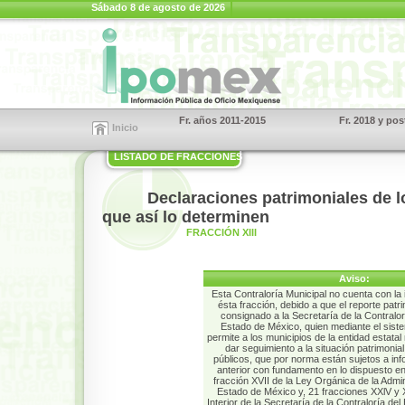
Sábado 8 de agosto de 2026
Fr. años 2011-2015
Fr. 2018 y pos
Inicio
LISTADO DE FRACCIONES
Declaraciones patrimoniales de l
que así lo determinen
FRACCIÓN XIII
Aviso:
Esta Contraloría Municipal no cuenta con la 
ésta fracción, debido a que el reporte patr
consignado a la Secretaría de la Contralor
Estado de México, quien mediante el sist
permite a los municipios de la entidad estata
dar seguimiento a la situación patrimonia
públicos, que por norma están sujetos a inf
anterior con fundamento en lo dispuesto en 
fracción XVII de la Ley Orgánica de la Admin
Estado de México y, 21 fracciones XXlV y
Interior de la Secretaría de la Contraloría de