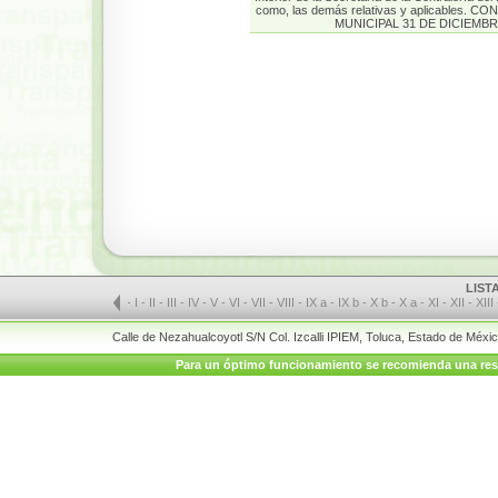
como, las demás relativas y aplicables.
MUNICIPAL 31 DE DICIEMBR
LIST
-
I
-
II
-
III
-
IV
-
V
-
VI
-
VII
-
VIII
-
IX a
-
IX b
-
X b
-
X a
-
XI
-
XII
-
XIII
Calle de Nezahualcoyotl S/N Col. Izcalli IPIEM, Toluca, Estado de Méx
Para un óptimo funcionamiento se recomienda una resolu