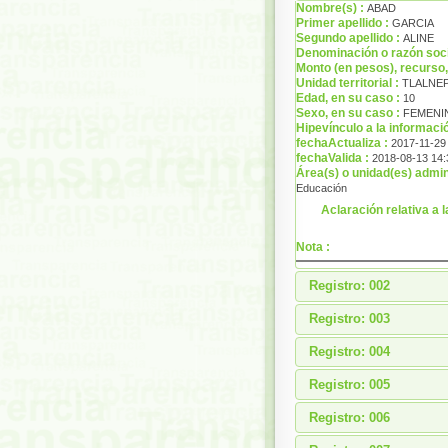
Nombre(s) :
ABAD
Primer apellido :
GARCIA
Segundo apellido :
ALINE
Denominación o razón soci
Monto (en pesos), recurso,
Unidad territorial :
TLALNEP
Edad, en su caso :
10
Sexo, en su caso :
FEMENI
Hipevínculo a la informaci
fechaActualiza :
2017-11-29
fechaValida :
2018-08-13 14:
Área(s) o unidad(es) admin
Educación
Aclaración relativa a l
Nota :
Registro: 002
Registro: 003
Registro: 004
Registro: 005
Registro: 006