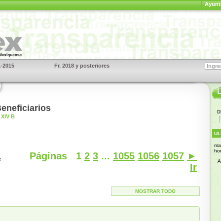
Ayunt
1-2015
Fr. 2018 y posteriores
S
eneficiarios
D
XIV B
UL
ma
ho
Páginas
1
2
3
...
1055
1056
1057
►
e
A
Ir
MOSTRAR TODO