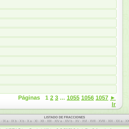
Páginas
1
2
3
...
1055
1056
1057
►
Ir
LISTADO DE FRACCIONES
I
-
IX a
-
IX b
-
X b
-
X a
-
XI
-
XII
-
XIII
-
XIV a
-
XIV b
-
XV
-
XVI
-
XVII
-
XVIII
-
XIX
-
XX a
-
XX