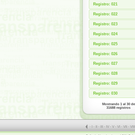
Registro: 021
Registro: 022
Registro: 023
Registro: 024
Registro: 025
Registro: 026
Registro: 027
Registro: 028
Registro: 029
Registro: 030
Mostrando 1 al 30 de
31688 registros
-
I
-
II
-
III
-
IV
-
V
-
VI
-
VII
-
VII