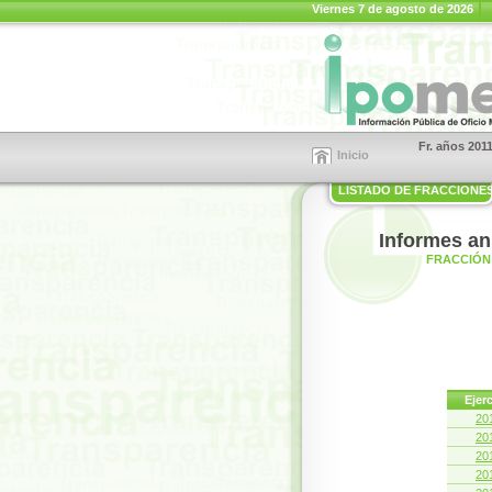
Viernes 7 de agosto de 2026
Fr. años 201
Inicio
LISTADO DE FRACCIONE
Informes an
FRACCIÓN 
Ejerc
20
20
20
20