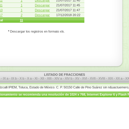
12
1
Descargar
21/07/2017 11:40
11
1
Descargar
21/07/2017 11:45
10
1
Descargar
21/07/2017 11:47
17
2
Descargar
17/12/2018 20:22
al
11
*
Descargar los registros en formato xls.
LISTADO DE FRACCIONES
I
-
IX a
-
IX b
-
X b
-
X a
-
XI
-
XII
-
XIII
-
XIV a
-
XIV b
-
XV
-
XVI
-
XVII
-
XVIII
-
XIX
-
XX a
-
XX
 Izcalli IPIEM, Toluca, Estado de México. C. P. 50150 Calle de Pino Suárez sin n&uactuemer
onamiento se recomienda una resolución de 1024 x 768, Internet Explorer 6 y Flash P