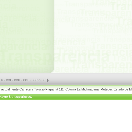
 b
-
XXI
-
XXII
-
XXIII
-
XXIV
-
XXV a
-
XXV b
-
XXV c
-
XXVI
-
XXVII a
-
XXVII b
-
XXVII c
-
XX
o, actualmente Carretera Toluca-Ixtapan # 111, Colonia La Michoacana; Metepec Estado de M
layer 8 o superiores.