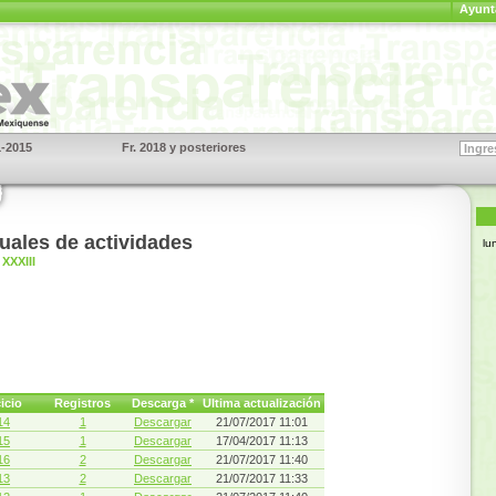
Ayunt
1-2015
Fr. 2018 y posteriores
S
uales de actividades
lu
XXXIII
icio
Registros
Descarga *
Ultima actualización
14
1
Descargar
21/07/2017 11:01
15
1
Descargar
17/04/2017 11:13
16
2
Descargar
21/07/2017 11:40
13
2
Descargar
21/07/2017 11:33