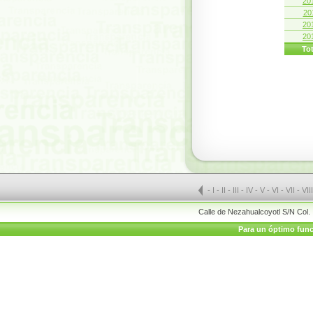
20
20
20
20
Tot
-
I
-
II
-
III
-
IV
-
V
-
VI
-
VII
-
VII
Calle de Nezahualcoyotl S/N Col.
Para un óptimo funci