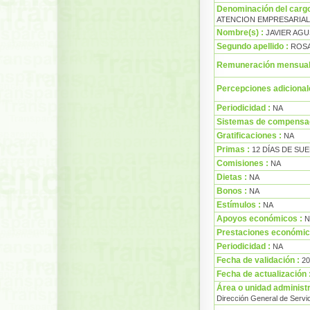
Denominación del carg
ATENCION EMPRESARIAL
Nombre(s) :
JAVIER AGU
Segundo apellido :
ROS
Remuneración mensual 
Percepciones adicionale
Periodicidad :
NA
Sistemas de compensa
Gratificaciones :
NA
Primas :
12 DÍAS DE SU
Comisiones :
NA
Dietas :
NA
Bonos :
NA
Estímulos :
NA
Apoyos económicos :
N
Prestaciones económic
Periodicidad :
NA
Fecha de validación :
20
Fecha de actualización 
Área o unidad administr
Dirección General de Servic