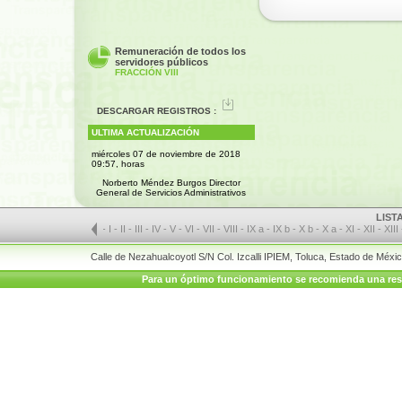
Remuneración de todos los
servidores públicos
FRACCIÓN VIII
DESCARGAR REGISTROS :
ULTIMA ACTUALIZACIÓN
miércoles 07 de noviembre de 2018
09:57, horas
Norberto Méndez Burgos Director
General de Servicios Administrativos
LIST
-
I
-
II
-
III
-
IV
-
V
-
VI
-
VII
-
VIII
-
IX a
-
IX b
-
X b
-
X a
-
XI
-
XII
-
XIII
Calle de Nezahualcoyotl S/N Col. Izcalli IPIEM, Toluca, Estado de Méx
Para un óptimo funcionamiento se recomienda una resolu