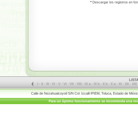
*
Descargar los registros en for
LIST
-
I
-
II
-
III
-
IV
-
V
-
VI
-
VII
-
VIII
-
IX a
-
IX b
-
X b
-
X a
-
XI
-
XII
-
XIII
Calle de Nezahualcoyotl S/N Col. Izcalli IPIEM, Toluca, Estado de Méx
Para un óptimo funcionamiento se recomienda una resolu