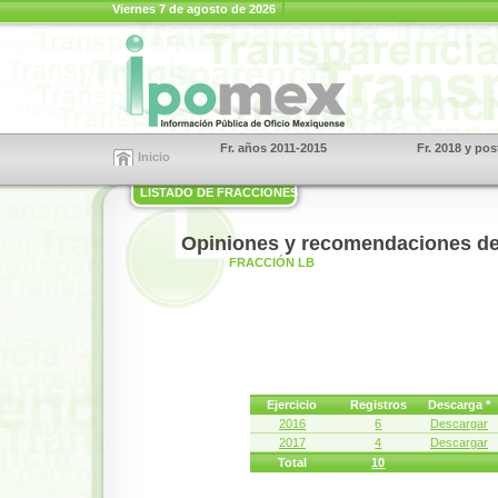
Viernes 7 de agosto de 2026
Fr. años 2011-2015
Fr. 2018 y pos
Inicio
LISTADO DE FRACCIONES
Opiniones y recomendaciones de
FRACCIÓN LB
Ejercicio
Registros
Descarga *
2016
6
Descargar
2017
4
Descargar
Total
10