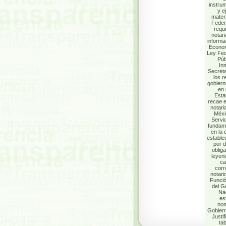
instru
y e
materi
Feder
requi
notari
informa
Econom
Ley Fed
Púb
In
Secreta
los r
gobiern
en 
Esta
recae e
notari
Méxi
Servi
fundame
en la 
estable
por d
oblig
leyend
ca
corr
notari
Funció
del G
Nac
es
nom
Gobiern
Justi
tab