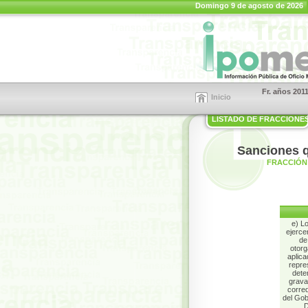
Domingo 9 de agosto de 2026
Fr. años 201
Inicio
LISTADO DE FRACCIONE
Sanciones q
FRACCIÓN 
e) L
ejerce
de
otorg
aplica
repre
dete
gravam
corred
del Gob
D