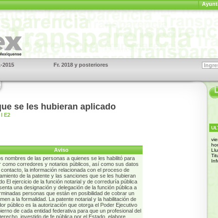
Ayunt
1-2015
Fr. 2018 y posteriores
S
ue se les hubieran aplicado
I E2
UL
vi
ho
Aviso
Ll
Tit
os nombres de las personas a quienes se les habilitó para
In
r como corredores y notarios públicos, así como sus datos
 contacto, la información relacionada con el proceso de
amiento de la patente y las sanciones que se les hubieran
do El ejercicio de la función notarial y de correduría pública
senta una designación y delegación de la función pública a
rminadas personas que están en posibilidad de cobrar un
en a la formalidad. La patente notarial y la habilitación de
or público es la autorización que otorga el Poder Ejecutivo
ierno de cada entidad federativa para que un profesional del
erecho, investido de fe pública por el Estado, elabore