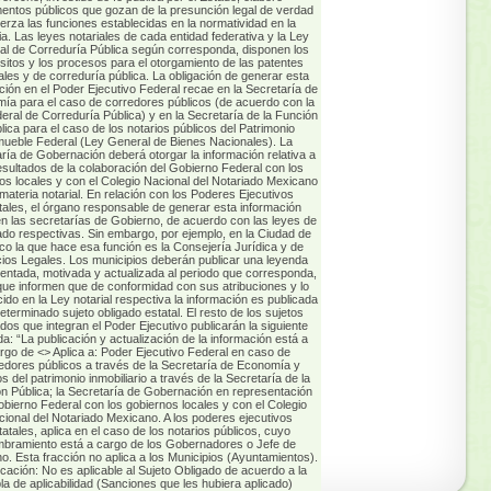
mentos públicos que gozan de la presunción legal de verdad
jerza las funciones establecidas en la normatividad en la
a. Las leyes notariales de cada entidad federativa y la Ley
al de Correduría Pública según corresponda, disponen los
sitos y los procesos para el otorgamiento de las patentes
ales y de correduría pública. La obligación de generar esta
ción en el Poder Ejecutivo Federal recae en la Secretaría de
ía para el caso de corredores públicos (de acuerdo con la
eral de Correduría Pública) y en la Secretaría de la Función
lica para el caso de los notarios públicos del Patrimonio
mueble Federal (Ley General de Bienes Nacionales). La
ría de Gobernación deberá otorgar la información relativa a
esultados de la colaboración del Gobierno Federal con los
os locales y con el Colegio Nacional del Notariado Mexicano
materia notarial. En relación con los Poderes Ejecutivos
tales, el órgano responsable de generar esta información
n las secretarías de Gobierno, de acuerdo con las leyes de
ado respectivas. Sin embargo, por ejemplo, en la Ciudad de
co la que hace esa función es la Consejería Jurídica y de
cios Legales. Los municipios deberán publicar una leyenda
ntada, motivada y actualizada al periodo que corresponda,
que informen que de conformidad con sus atribuciones y lo
cido en la Ley notarial respectiva la información es publicada
eterminado sujeto obligado estatal. El resto de los sujetos
ados que integran el Poder Ejecutivo publicarán la siguiente
a: “La publicación y actualización de la información está a
rgo de <
> Aplica a: Poder Ejecutivo Federal en caso de
edores públicos a través de la Secretaría de Economía y
os del patrimonio inmobiliario a través de la Secretaría de la
n Pública; la Secretaría de Gobernación en representación
obierno Federal con los gobiernos locales y con el Colegio
ional del Notariado Mexicano. A los poderes ejecutivos
tatales, aplica en el caso de los notarios públicos, cuyo
bramiento está a cargo de los Gobernadores o Jefe de
o. Esta fracción no aplica a los Municipios (Ayuntamientos).
ficación: No es aplicable al Sujeto Obligado de acuerdo a la
la de aplicabilidad (Sanciones que les hubiera aplicado)