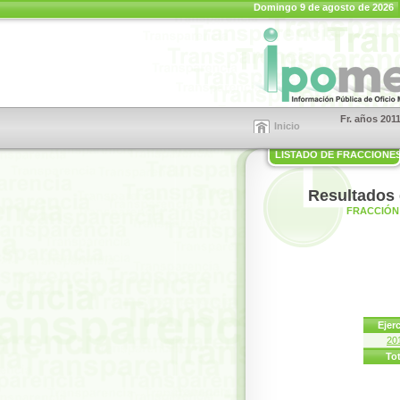
Domingo 9 de agosto de 2026
Fr. años 201
Inicio
LISTADO DE FRACCIONE
Resultados 
FRACCIÓN 
Ejerc
20
Tot