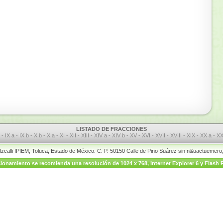
LISTADO DE FRACCIONES
I
-
IX a
-
IX b
-
X b
-
X a
-
XI
-
XII
-
XIII
-
XIV a
-
XIV b
-
XV
-
XVI
-
XVII
-
XVIII
-
XIX
-
XX a
-
XX
 Izcalli IPIEM, Toluca, Estado de México. C. P. 50150 Calle de Pino Suárez sin n&uactuemer
onamiento se recomienda una resolución de 1024 x 768, Internet Explorer 6 y Flash P