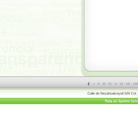
-
I
-
II
-
III
-
IV
-
V
-
VI
-
VII
-
VII
Calle de Nezahualcoyotl S/N Col.
Para un óptimo funci