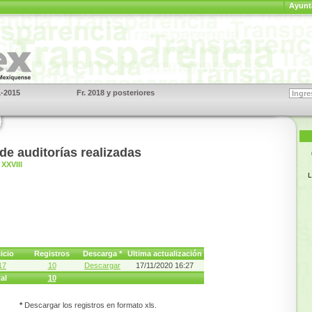
Ayunt
1-2015
Fr. 2018 y posteriores
S
de auditorías realizadas
XXVIII
L
icio
Registros
Descarga *
Ultima actualización
17
10
Descargar
17/11/2020 16:27
al
10
*
Descargar los registros en formato xls.