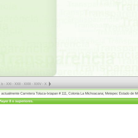
 b
-
XXI
-
XXII
-
XXIII
-
XXIV
-
XXV a
-
XXV b
-
XXV c
-
XXVI
-
XXVII a
-
XXVII b
-
XXVII c
-
XX
o, actualmente Carretera Toluca-Ixtapan # 111, Colonia La Michoacana; Metepec Estado de M
layer 8 o superiores.