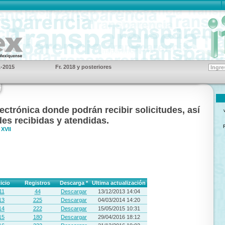
1-2015
Fr. 2018 y posteriores
S
ectrónica donde podrán recibir solicitudes, así
des recibidas y atendidas.
XVII
icio
Registros
Descarga *
Ultima actualización
11
44
Descargar
13/12/2013 14:04
13
225
Descargar
04/03/2014 14:20
14
222
Descargar
15/05/2015 10:31
15
180
Descargar
29/04/2016 18:12