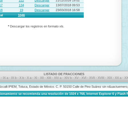
16
222
Descargar
21/12/2016 19:02
17
134
Descargar
13/07/2018 09:53
18
19
Descargar
23/03/2018 16:58
al
1046
*
Descargar los registros en formato xls.
LISTADO DE FRACCIONES
I
-
IX a
-
IX b
-
X b
-
X a
-
XI
-
XII
-
XIII
-
XIV a
-
XIV b
-
XV
-
XVI
-
XVII
-
XVIII
-
XIX
-
XX a
-
XX
 Izcalli IPIEM, Toluca, Estado de México. C. P. 50150 Calle de Pino Suárez sin n&uactuemer
onamiento se recomienda una resolución de 1024 x 768, Internet Explorer 6 y Flash P