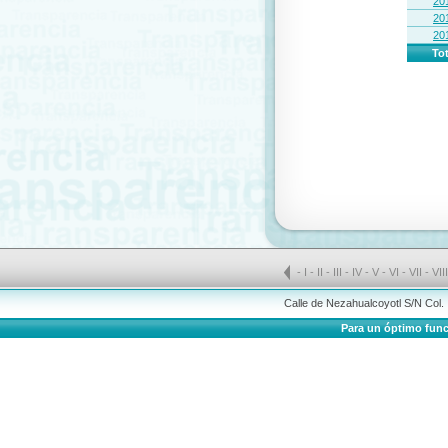
20
20
20
Tot
-
I
-
II
-
III
-
IV
-
V
-
VI
-
VII
-
VII
Calle de Nezahualcoyotl S/N Col.
Para un óptimo funci