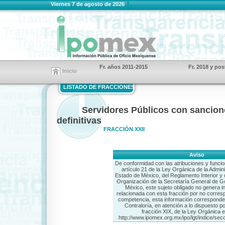
Viernes 7 de agosto de 2026
Fr. años 2011-2015
Fr. 2018 y pos
Inicio
LISTADO DE FRACCIONES
Servidores Públicos con sancion
definitivas
FRACCIÓN XXII
Aviso
De conformidad con las atribuciones y funcio
artículo 21 de la Ley Orgánica de la Admini
Estado de México, del Reglamento Interior y
Organización de la Secretaría General de G
México, este sujeto obligado no genera i
relacionada con esta fracción por no corres
competencia, esta información corresponde 
Contraloría, en atención a lo dispuesto por
fracción XIX, de la Ley Orgánica 
http://www.ipomex.org.mx/ipo/lgt/indice/s