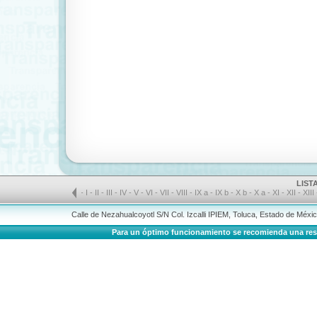
LIST
-
I
-
II
-
III
-
IV
-
V
-
VI
-
VII
-
VIII
-
IX a
-
IX b
-
X b
-
X a
-
XI
-
XII
-
XIII
Calle de Nezahualcoyotl S/N Col. Izcalli IPIEM, Toluca, Estado de Méx
Para un óptimo funcionamiento se recomienda una resolu