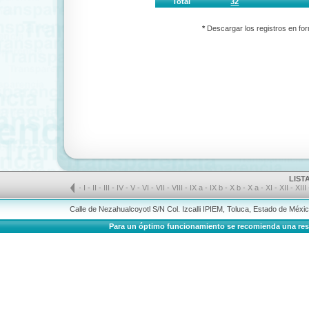
Total
32
*
Descargar los registros en for
LIST
-
I
-
II
-
III
-
IV
-
V
-
VI
-
VII
-
VIII
-
IX a
-
IX b
-
X b
-
X a
-
XI
-
XII
-
XIII
Calle de Nezahualcoyotl S/N Col. Izcalli IPIEM, Toluca, Estado de Méx
Para un óptimo funcionamiento se recomienda una resolu