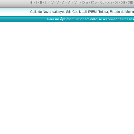
-
I
-
II
-
III
-
IV
-
V
-
VI
-
VII
-
VIII
-
IX a
-
IX b
-
X b
-
X a
-
XI
-
XII
-
XIII
Calle de Nezahualcoyotl S/N Col. Izcalli IPIEM, Toluca, Estado de Méx
Para un óptimo funcionamiento se recomienda una resolu