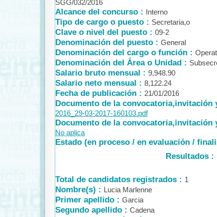
SGG/032/2016
Alcance del concurso :
Interno
Tipo de cargo o puesto :
Secretaria,o
Clave o nivel del puesto :
09-2
Denominación del puesto :
General
Denominación del cargo o función :
Operat
Denominación del Área o Unidad :
Subsecre
Salario bruto mensual :
9,948.90
Salario neto mensual :
8,122.24
Fecha de publicación :
21/01/2016
Documento de la convocatoria,invitación 
2016_29-03-2017-160103.pdf
Documento de la convocatoria,invitación y
No aplica
Estado (en proceso / en evaluación / final
Resultados :
Total de candidatos registrados :
1
Nombre(s) :
Lucia Marlenne
Primer apellido :
Garcia
Segundo apellido :
Cadena