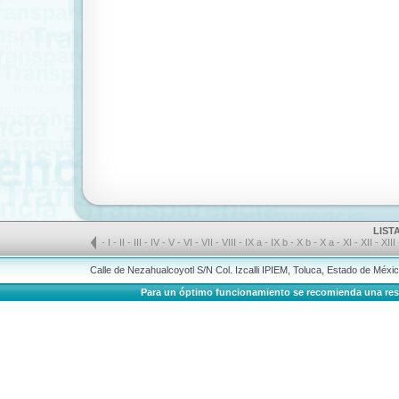
LIST
-
I
-
II
-
III
-
IV
-
V
-
VI
-
VII
-
VIII
-
IX a
-
IX b
-
X b
-
X a
-
XI
-
XII
-
XIII
Calle de Nezahualcoyotl S/N Col. Izcalli IPIEM, Toluca, Estado de Méx
Para un óptimo funcionamiento se recomienda una resolu