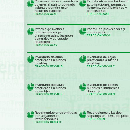
Personas físicas o morales a
Expedientes concluidos de
quienes el sujeto obligado
autorizaciones, permisos,
asigna o permite usar
licencias, certificaciones y
recursos públicos
concesiones
FRACCIÓN XXXI
FRACCIÓN XXXII
Informe de avances
Padrón de proveedores y
programáticos y/o
contratistas
presupuestales, balances
FRACCIÓN XXXVI
generales y su estado
financiero
FRACCIÓN XXXV
Inventario de altas
Inventario de bajas
practicadas a bienes
practicadas a bienes
muebles
muebles
FRACCIÓN XXXVIII B
FRACCIÓN XXXVIII C
Inventario de bajas
Inventario de bienes
practicadas a bienes
muebles e inmuebles
inmuebles
donados
FRACCIÓN XXXVIII F
FRACCIÓN XXXVIII G
Recomendaciones emitidas
Resoluciones y laudos
por Organismos
seguidos en forma de juicio
internacionales
FRACCIÓN XL
FRACCIÓN XXXIX C