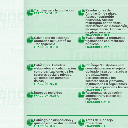
Trámites para la población
Resoluciones de
Ampliación de plazo,
FRACCIÓN XLII B
Acceso restringido
reservada, Acceso
restringido confidencial,
Inexistencia de información,
Incompetencia, Ampliación
de plazo reserva
FRACCIÓN XLIII A
Calendario de sesiones
Evaluaciones a programas
ordinarias del Comité de
financiados con recursos
Transparencia
públicos
FRACCIÓN XLIII D
FRACCIÓN XLIV A
Catálogo 2. Estudios
Catálogo 3. Estudios para
elaborados en colaboración
cuya elaboración el sujeto
con organizaciones de los
obligado haya contratado a
sectores social y privado,
organizaciones
así como con personas
pertenecientes a los
físicas
sectores social y privado,
instituciones u organismos
FRACCIÓN XLV B
públicos, o personas físicas
FRACCIÓN XLV C
Ingresos recibidos
Responsables de recibir,
administrar y ejercer los
FRACCIÓN XLVII A
ingresos
FRACCIÓN XLVII B
Catálogo de disposición y
Actas del Consejo
guía de archivo documental
Consultivo
FRACCIÓN XLIX
FRACCIÓN L A