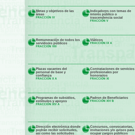
Metas y objetivos de las
Indicadores con temas de
áreas
interés público o
trascendencia social
FRACCIÓN IV
FRACCIÓN V
Remuneración de todos los
Viáticos
servidores públicos
FRACCIÓN IX A
FRACCIÓN VIII
Plazas vacantes del
Contrataciones de servicios
personal de base y
profesionales por
confianza
honorarios
FRACCIÓN X A
FRACCIÓN XI
Programas de subsidios,
Padron de Beneficiarios
estímulos y apoyos
FRACCIÓN XIV B
FRACCIÓN XIV A
Dirección electrónica donde
Concursos, convocatorias,
podrán recibir solicitudes,
invitaciones y/o avisos para
así como las solicitudes
ocupar cargos públicos