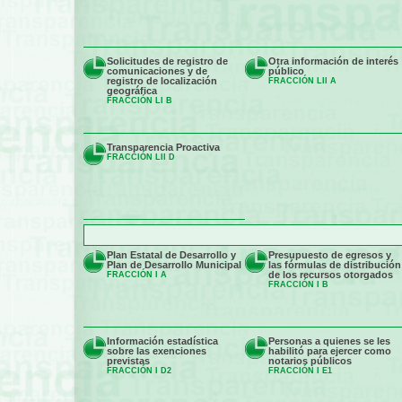
Solicitudes de registro de
Otra información de interés
comunicaciones y de
público
registro de localización
FRACCIÓN LII A
geográfica
FRACCIÓN LI B
Transparencia Proactiva
FRACCIÓN LII D
Plan Estatal de Desarrollo y
Presupuesto de egresos y
Plan de Desarrollo Municipal
las fórmulas de distribución
de los recursos otorgados
FRACCIÓN I A
FRACCIÓN I B
Información estadística
Personas a quienes se les
sobre las exenciones
habilitó para ejercer como
previstas
notarios públicos
FRACCIÓN I D2
FRACCIÓN I E1