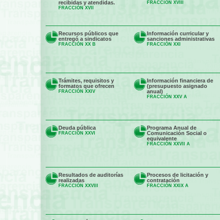
recibidas y atendidas.
FRACCIÓN XVIII
FRACCIÓN XVII
Recursos públicos que
Información curricular y
entregó a sindicatos
sanciones administrativas
FRACCIÓN XX B
FRACCIÓN XXI
Trámites, requisitos y
Información financiera de
formatos que ofrecen
(presupuesto asignado
anual)
FRACCIÓN XXIV
FRACCIÓN XXV A
Deuda pública
Programa Anual de
Comunicación Social o
FRACCIÓN XXVI
equivalente
FRACCIÓN XXVII A
Resultados de auditorías
Procesos de licitación y
realizadas
contratación
FRACCIÓN XXVIII
FRACCIÓN XXIX A