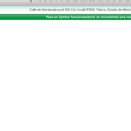
-
I
-
II
-
III
-
IV
-
V
-
VI
-
VII
-
VIII
-
IX a
-
IX b
-
X b
-
X a
-
XI
-
XII
-
XIII
Calle de Nezahualcoyotl S/N Col. Izcalli IPIEM, Toluca, Estado de Méx
Para un óptimo funcionamiento se recomienda una resolu