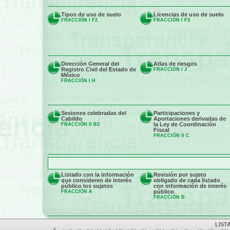
Tipos de uso de suelo
Licencias de uso de suelo
FRACCIÓN I F2
FRACCIÓN I F3
Dirección General del
Atlas de riesgos
Registro Civil del Estado de
FRACCIÓN I J
México
FRACCIÓN I H
Sesiones celebradas del
Participaciones y
Cabildo
Aportaciones derivadas de
la Ley de Coordinación
FRACCIÓN II B2
Fiscal
FRACCIÓN II C
Listado con la información
Revisión por sujeto
que consideren de interés
obligado de cada listado
público los sujetos
con información de interés
público
FRACCIÓN A
FRACCIÓN B
LIST