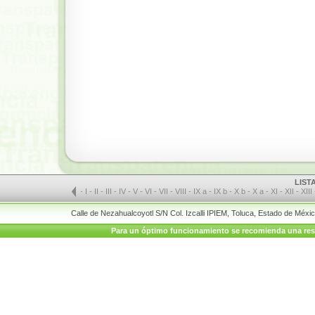
LIST
-
I
-
II
-
III
-
IV
-
V
-
VI
-
VII
-
VIII
-
IX a
-
IX b
-
X b
-
X a
-
XI
-
XII
-
XIII
Calle de Nezahualcoyotl S/N Col. Izcalli IPIEM, Toluca, Estado de Méx
Para un óptimo funcionamiento se recomienda una resolu