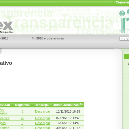
Consejerí
1-2015
Fr. 2018 y posteriores
S
ativo
I
ividad
Registros
Descarga *
Ultima actualización
yes
5
Descargar
12/11/2015 16:25
rales
locales
28
Descargar
07/09/2017 13:43
igos
8
Descargar
16/06/2017 14:49
mentos
19
Descargar
30/06/2017 11:42