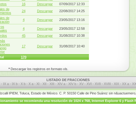
etos
16
Descargar
07/09/2017 12:33
les de
24
Descargar
22/08/2017 14:25
mientos
les de
4
Descargar
23/05/2017 13:16
zación
ros
4
Descargar
23/05/2017 12:58
ales
rdos
45
Descargar
31/08/2017 10:38
más
iciones
17
Descargar
31/08/2017 10:40
ango
rior
tal
170
*
Descargar los registros en formato xls.
LISTADO DE FRACCIONES
I
-
IX a
-
IX b
-
X b
-
X a
-
XI
-
XII
-
XIII
-
XIV a
-
XIV b
-
XV
-
XVI
-
XVII
-
XVIII
-
XIX
-
XX a
-
XX
 Izcalli IPIEM, Toluca, Estado de México. C. P. 50150 Calle de Pino Suárez sin n&uactuemer
onamiento se recomienda una resolución de 1024 x 768, Internet Explorer 6 y Flash P