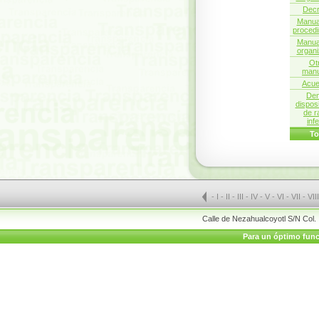
Decr
Manua
procedi
Manua
organi
Ot
manu
Acue
De
dispos
de r
infe
To
-
I
-
II
-
III
-
IV
-
V
-
VI
-
VII
-
VII
Calle de Nezahualcoyotl S/N Col.
Para un óptimo funci