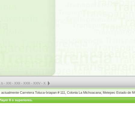
 b
-
XXI
-
XXII
-
XXIII
-
XXIV
-
XXV a
-
XXV b
-
XXV c
-
XXVI
-
XXVII a
-
XXVII b
-
XXVII c
-
XX
o, actualmente Carretera Toluca-Ixtapan # 111, Colonia La Michoacana; Metepec Estado de M
layer 8 o superiores.