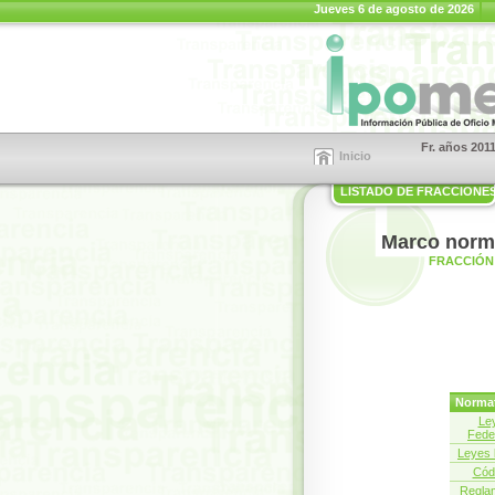
Jueves 6 de agosto de 2026
Fr. años 201
Inicio
LISTADO DE FRACCIONE
Marco norm
FRACCIÓN 
Normat
Le
Fede
Leyes 
Cód
Regla