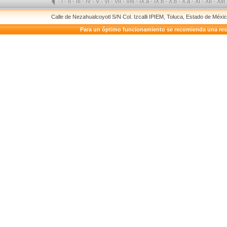
-
I
-
II
-
III
-
IV
-
V
-
VI
-
VII
-
VIII
-
IX a
-
IX b
-
X b
-
X a
-
XI
-
XII
-
XIII
Calle de Nezahualcoyotl S/N Col. Izcalli IPIEM, Toluca, Estado de Méx
Para un óptimo funcionamiento se recomienda una resolu