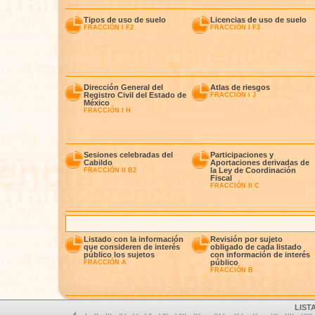
Tipos de uso de suelo
Licencias de uso de suelo
FRACCIÓN I F2
FRACCIÓN I F3
Dirección General del
Atlas de riesgos
Registro Civil del Estado de
FRACCIÓN I J
México
FRACCIÓN I H
Sesiones celebradas del
Participaciones y
Cabildo
Aportaciones derivadas de
la Ley de Coordinación
FRACCIÓN II B2
Fiscal
FRACCIÓN II C
Listado con la información
Revisión por sujeto
que consideren de interés
obligado de cada listado
público los sujetos
con información de interés
público
FRACCIÓN A
FRACCIÓN B
LIST