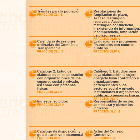
Trámites para la población
Resoluciones de
Ampliación de plazo,
FRACCIÓN XLII B
Acceso restringido
reservada, Acceso
restringido confidencial,
Inexistencia de información,
Incompetencia, Ampliación
de plazo reserva
FRACCIÓN XLIII A
Calendario de sesiones
Evaluaciones a programas
ordinarias del Comité de
financiados con recursos
Transparencia
públicos
FRACCIÓN XLIII D
FRACCIÓN XLIV A
Catálogo 2. Estudios
Catálogo 3. Estudios para
elaborados en colaboración
cuya elaboración el sujeto
con organizaciones de los
obligado haya contratado a
sectores social y privado,
organizaciones
así como con personas
pertenecientes a los
físicas
sectores social y privado,
instituciones u organismos
FRACCIÓN XLV B
públicos, o personas físicas
FRACCIÓN XLV C
Ingresos recibidos
Responsables de recibir,
administrar y ejercer los
FRACCIÓN XLVII A
ingresos
FRACCIÓN XLVII B
Catálogo de disposición y
Actas del Consejo
guía de archivo documental
Consultivo
FRACCIÓN XLIX
FRACCIÓN L A