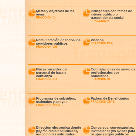
Metas y objetivos de las
Indicadores con temas de
áreas
interés público o
trascendencia social
FRACCIÓN IV
FRACCIÓN V
Remuneración de todos los
Viáticos
servidores públicos
FRACCIÓN IX A
FRACCIÓN VIII
Plazas vacantes del
Contrataciones de servicios
personal de base y
profesionales por
confianza
honorarios
FRACCIÓN X A
FRACCIÓN XI
Programas de subsidios,
Padron de Beneficiarios
estímulos y apoyos
FRACCIÓN XIV B
FRACCIÓN XIV A
Dirección electrónica donde
Concursos, convocatorias,
podrán recibir solicitudes,
invitaciones y/o avisos para
así como las solicitudes
ocupar cargos públicos