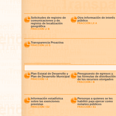
Solicitudes de registro de
Otra información de interés
comunicaciones y de
público
registro de localización
FRACCIÓN LII A
geográfica
FRACCIÓN LI B
Transparencia Proactiva
FRACCIÓN LII D
Plan Estatal de Desarrollo y
Presupuesto de egresos y
Plan de Desarrollo Municipal
las fórmulas de distribución
de los recursos otorgados
FRACCIÓN I A
FRACCIÓN I B
Información estadística
Personas a quienes se les
sobre las exenciones
habilitó para ejercer como
previstas
notarios públicos
FRACCIÓN I D2
FRACCIÓN I E1