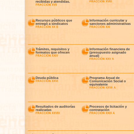
recibidas y atendidas.
FRACCIÓN XVIII
FRACCIÓN XVII
Recursos públicos que
Información curricular y
entregó a sindicatos
sanciones administrativas
FRACCIÓN XX B
FRACCIÓN XXI
Trámites, requisitos y
Información financiera de
formatos que ofrecen
(presupuesto asignado
anual)
FRACCIÓN XXIV
FRACCIÓN XXV A
Deuda pública
Programa Anual de
Comunicación Social o
FRACCIÓN XXVI
equivalente
FRACCIÓN XXVII A
Resultados de auditorías
Procesos de licitación y
realizadas
contratación
FRACCIÓN XXVIII
FRACCIÓN XXIX A