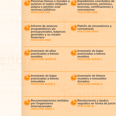
Personas físicas o morales a
Expedientes concluidos de
quienes el sujeto obligado
autorizaciones, permisos,
asigna o permite usar
licencias, certificaciones y
recursos públicos
concesiones
FRACCIÓN XXXI
FRACCIÓN XXXII
Informe de avances
Padrón de proveedores y
programáticos y/o
contratistas
presupuestales, balances
FRACCIÓN XXXVI
generales y su estado
financiero
FRACCIÓN XXXV
Inventario de altas
Inventario de bajas
practicadas a bienes
practicadas a bienes
muebles
muebles
FRACCIÓN XXXVIII B
FRACCIÓN XXXVIII C
Inventario de bajas
Inventario de bienes
practicadas a bienes
muebles e inmuebles
inmuebles
donados
FRACCIÓN XXXVIII F
FRACCIÓN XXXVIII G
Recomendaciones emitidas
Resoluciones y laudos
por Organismos
seguidos en forma de juicio
internacionales
FRACCIÓN XL
FRACCIÓN XXXIX C