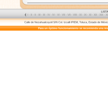
LIST
I
-
II
-
II
-
III
-
III
-
IV
-
IV
-
VI
-
VII
-
VII
-
VIII
-
IX
-
IX
-
XI
-
XII
-
XIII
-
X
Calle de Nezahualcoyotl S/N Col. Izcalli IPIEM, Toluca, Estado de Méx
Para un óptimo funcionamiento se recomienda una resolu