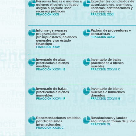
Personas físicas o morales a
Expedientes concluidos de
quienes el sujeto obligado
autorizaciones, permisos,
asigna o permite usar
licencias, certificaciones y
recursos públicos
concesiones
FRACCIÓN XXXI
FRACCIÓN XXXII
Informe de avances
Padrón de proveedores y
programáticos y/o
contratistas
presupuestales, balances
FRACCIÓN XXXVI
generales y su estado
financiero
FRACCIÓN XXXV
Inventario de altas
Inventario de bajas
practicadas a bienes
practicadas a bienes
muebles
muebles
FRACCIÓN XXXVIII B
FRACCIÓN XXXVIII C
Inventario de bajas
Inventario de bienes
practicadas a bienes
muebles e inmuebles
inmuebles
donados
FRACCIÓN XXXVIII F
FRACCIÓN XXXVIII G
Recomendaciones emitidas
Resoluciones y laudos
por Organismos
seguidos en forma de juicio
internacionales
FRACCIÓN XL
FRACCIÓN XXXIX C