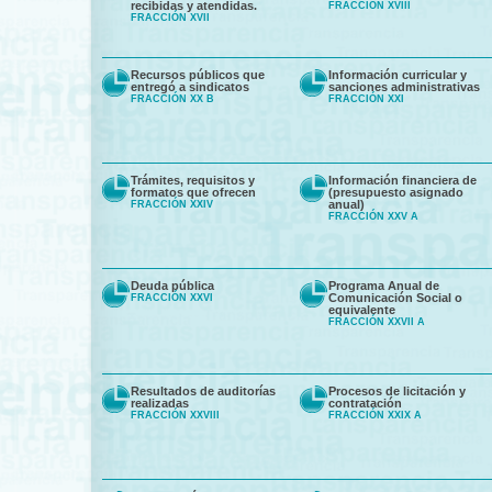
recibidas y atendidas.
FRACCIÓN XVIII
FRACCIÓN XVII
Recursos públicos que
Información curricular y
entregó a sindicatos
sanciones administrativas
FRACCIÓN XX B
FRACCIÓN XXI
Trámites, requisitos y
Información financiera de
formatos que ofrecen
(presupuesto asignado
anual)
FRACCIÓN XXIV
FRACCIÓN XXV A
Deuda pública
Programa Anual de
Comunicación Social o
FRACCIÓN XXVI
equivalente
FRACCIÓN XXVII A
Resultados de auditorías
Procesos de licitación y
realizadas
contratación
FRACCIÓN XXVIII
FRACCIÓN XXIX A