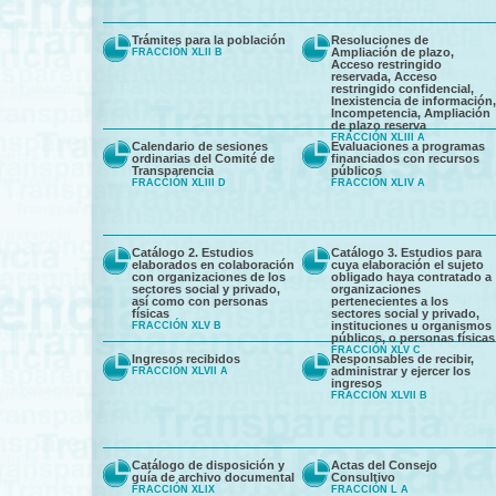
Trámites para la población
Resoluciones de
Ampliación de plazo,
FRACCIÓN XLII B
Acceso restringido
reservada, Acceso
restringido confidencial,
Inexistencia de información,
Incompetencia, Ampliación
de plazo reserva
FRACCIÓN XLIII A
Calendario de sesiones
Evaluaciones a programas
ordinarias del Comité de
financiados con recursos
Transparencia
públicos
FRACCIÓN XLIII D
FRACCIÓN XLIV A
Catálogo 2. Estudios
Catálogo 3. Estudios para
elaborados en colaboración
cuya elaboración el sujeto
con organizaciones de los
obligado haya contratado a
sectores social y privado,
organizaciones
así como con personas
pertenecientes a los
físicas
sectores social y privado,
instituciones u organismos
FRACCIÓN XLV B
públicos, o personas físicas
FRACCIÓN XLV C
Ingresos recibidos
Responsables de recibir,
administrar y ejercer los
FRACCIÓN XLVII A
ingresos
FRACCIÓN XLVII B
Catálogo de disposición y
Actas del Consejo
guía de archivo documental
Consultivo
FRACCIÓN XLIX
FRACCIÓN L A