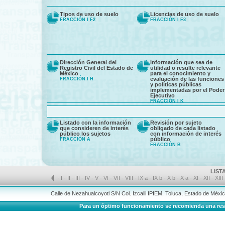
Tipos de uso de suelo
Licencias de uso de suelo
FRACCIÓN I F2
FRACCIÓN I F3
Dirección General del
información que sea de
Registro Civil del Estado de
utilidad o resulte relevante
México
para el conocimiento y
evaluación de las funciones
FRACCIÓN I H
y políticas públicas
implementadas por el Poder
Ejecutivo
FRACCIÓN I K
Listado con la información
Revisión por sujeto
que consideren de interés
obligado de cada listado
público los sujetos
con información de interés
público
FRACCIÓN A
FRACCIÓN B
LIST
-
I
-
II
-
III
-
IV
-
V
-
VI
-
VII
-
VIII
-
IX a
-
IX b
-
X b
-
X a
-
XI
-
XII
-
XIII
Calle de Nezahualcoyotl S/N Col. Izcalli IPIEM, Toluca, Estado de Méx
Para un óptimo funcionamiento se recomienda una resolu