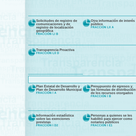
Solicitudes de registro de
Otra información de interés
comunicaciones y de
público
registro de localización
FRACCIÓN LII A
geográfica
FRACCIÓN LI B
Transparencia Proactiva
FRACCIÓN LII D
Plan Estatal de Desarrollo y
Presupuesto de egresos y
Plan de Desarrollo Municipal
las fórmulas de distribución
de los recursos otorgados
FRACCIÓN I A
FRACCIÓN I B
Información estadística
Personas a quienes se les
sobre las exenciones
habilitó para ejercer como
previstas
notarios públicos
FRACCIÓN I D2
FRACCIÓN I E1