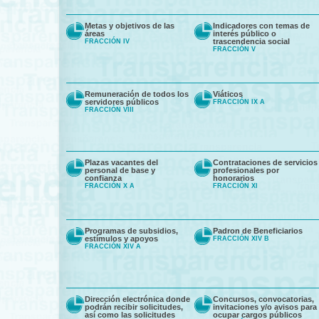
Metas y objetivos de las
Indicadores con temas de
áreas
interés público o
trascendencia social
FRACCIÓN IV
FRACCIÓN V
Remuneración de todos los
Viáticos
servidores públicos
FRACCIÓN IX A
FRACCIÓN VIII
Plazas vacantes del
Contrataciones de servicios
personal de base y
profesionales por
confianza
honorarios
FRACCIÓN X A
FRACCIÓN XI
Programas de subsidios,
Padron de Beneficiarios
estímulos y apoyos
FRACCIÓN XIV B
FRACCIÓN XIV A
Dirección electrónica donde
Concursos, convocatorias,
podrán recibir solicitudes,
invitaciones y/o avisos para
así como las solicitudes
ocupar cargos públicos