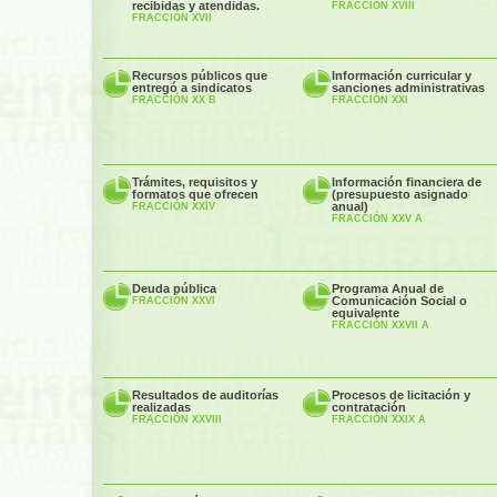
recibidas y atendidas.
FRACCIÓN XVIII
FRACCIÓN XVII
Recursos públicos que
Información curricular y
entregó a sindicatos
sanciones administrativas
FRACCIÓN XX B
FRACCIÓN XXI
Trámites, requisitos y
Información financiera de
formatos que ofrecen
(presupuesto asignado
anual)
FRACCIÓN XXIV
FRACCIÓN XXV A
Deuda pública
Programa Anual de
Comunicación Social o
FRACCIÓN XXVI
equivalente
FRACCIÓN XXVII A
Resultados de auditorías
Procesos de licitación y
realizadas
contratación
FRACCIÓN XXVIII
FRACCIÓN XXIX A