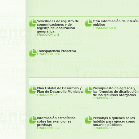
Solicitudes de registro de
Otra información de interés
comunicaciones y de
público
registro de localización
FRACCIÓN LII A
geográfica
FRACCIÓN LI B
Transparencia Proactiva
FRACCIÓN LII D
Plan Estatal de Desarrollo y
Presupuesto de egresos y
Plan de Desarrollo Municipal
las fórmulas de distribución
de los recursos otorgados
FRACCIÓN I A
FRACCIÓN I B
Información estadística
Personas a quienes se les
sobre las exenciones
habilitó para ejercer como
previstas
notarios públicos
FRACCIÓN I D2
FRACCIÓN I E1