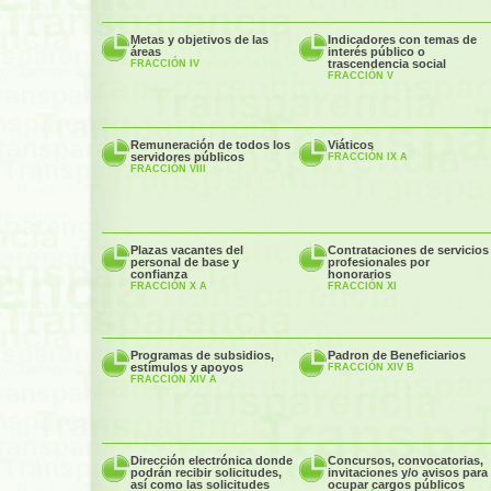
Metas y objetivos de las
Indicadores con temas de
áreas
interés público o
trascendencia social
FRACCIÓN IV
FRACCIÓN V
Remuneración de todos los
Viáticos
servidores públicos
FRACCIÓN IX A
FRACCIÓN VIII
Plazas vacantes del
Contrataciones de servicios
personal de base y
profesionales por
confianza
honorarios
FRACCIÓN X A
FRACCIÓN XI
Programas de subsidios,
Padron de Beneficiarios
estímulos y apoyos
FRACCIÓN XIV B
FRACCIÓN XIV A
Dirección electrónica donde
Concursos, convocatorias,
podrán recibir solicitudes,
invitaciones y/o avisos para
así como las solicitudes
ocupar cargos públicos