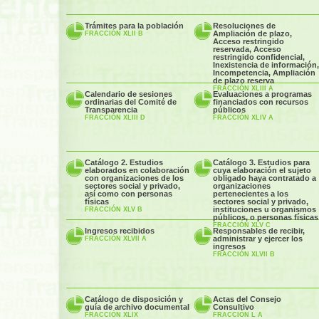
Trámites para la población
Resoluciones de
Ampliación de plazo,
FRACCIÓN XLII B
Acceso restringido
reservada, Acceso
restringido confidencial,
Inexistencia de información,
Incompetencia, Ampliación
de plazo reserva
FRACCIÓN XLIII A
Calendario de sesiones
Evaluaciones a programas
ordinarias del Comité de
financiados con recursos
Transparencia
públicos
FRACCIÓN XLIII D
FRACCIÓN XLIV A
Catálogo 2. Estudios
Catálogo 3. Estudios para
elaborados en colaboración
cuya elaboración el sujeto
con organizaciones de los
obligado haya contratado a
sectores social y privado,
organizaciones
así como con personas
pertenecientes a los
físicas
sectores social y privado,
instituciones u organismos
FRACCIÓN XLV B
públicos, o personas físicas
FRACCIÓN XLV C
Ingresos recibidos
Responsables de recibir,
administrar y ejercer los
FRACCIÓN XLVII A
ingresos
FRACCIÓN XLVII B
Catálogo de disposición y
Actas del Consejo
guía de archivo documental
Consultivo
FRACCIÓN XLIX
FRACCIÓN L A