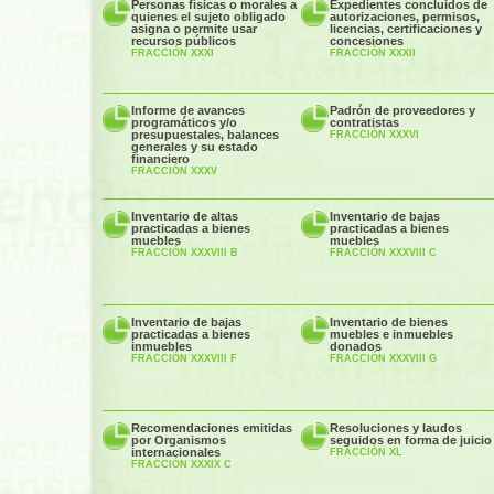
Personas físicas o morales a
Expedientes concluidos de
quienes el sujeto obligado
autorizaciones, permisos,
asigna o permite usar
licencias, certificaciones y
recursos públicos
concesiones
FRACCIÓN XXXI
FRACCIÓN XXXII
Informe de avances
Padrón de proveedores y
programáticos y/o
contratistas
presupuestales, balances
FRACCIÓN XXXVI
generales y su estado
financiero
FRACCIÓN XXXV
Inventario de altas
Inventario de bajas
practicadas a bienes
practicadas a bienes
muebles
muebles
FRACCIÓN XXXVIII B
FRACCIÓN XXXVIII C
Inventario de bajas
Inventario de bienes
practicadas a bienes
muebles e inmuebles
inmuebles
donados
FRACCIÓN XXXVIII F
FRACCIÓN XXXVIII G
Recomendaciones emitidas
Resoluciones y laudos
por Organismos
seguidos en forma de juicio
internacionales
FRACCIÓN XL
FRACCIÓN XXXIX C