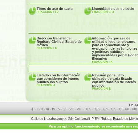
Tipos de uso de suelo
Licencias de uso de suelo
FRACCIÓN I F2
FRACCIÓN I F3
Dirección General del
información que sea de
Registro Civil del Estado de
utilidad o resulte relevante
México
para el conocimiento y
evaluación de las funciones
FRACCIÓN I H
y políticas públicas
implementadas por el Poder
Ejecutivo
FRACCIÓN I K
Listado con la información
Revisión por sujeto
que consideren de interés
obligado de cada listado
público los sujetos
con información de interés
público
FRACCIÓN A
FRACCIÓN B
LIST
-
I
-
II
-
III
-
IV
-
V
-
VI
-
VII
-
VIII
-
IX a
-
IX b
-
X b
-
X a
-
XI
-
XII
-
XIII
Calle de Nezahualcoyotl S/N Col. Izcalli IPIEM, Toluca, Estado de Méx
Para un óptimo funcionamiento se recomienda una resolu