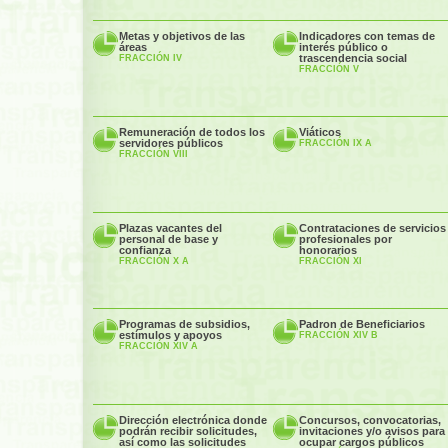
Metas y objetivos de las
Indicadores con temas de
áreas
interés público o
trascendencia social
FRACCIÓN IV
FRACCIÓN V
Remuneración de todos los
Viáticos
servidores públicos
FRACCIÓN IX A
FRACCIÓN VIII
Plazas vacantes del
Contrataciones de servicios
personal de base y
profesionales por
confianza
honorarios
FRACCIÓN X A
FRACCIÓN XI
Programas de subsidios,
Padron de Beneficiarios
estímulos y apoyos
FRACCIÓN XIV B
FRACCIÓN XIV A
Dirección electrónica donde
Concursos, convocatorias,
podrán recibir solicitudes,
invitaciones y/o avisos para
así como las solicitudes
ocupar cargos públicos