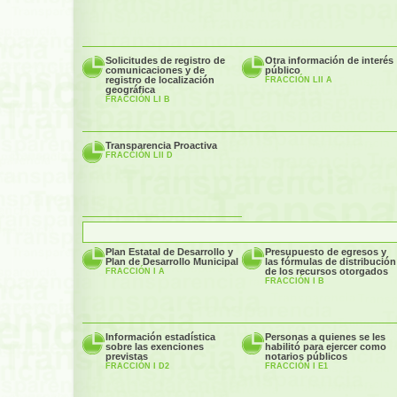
Solicitudes de registro de
Otra información de interés
comunicaciones y de
público
registro de localización
FRACCIÓN LII A
geográfica
FRACCIÓN LI B
Transparencia Proactiva
FRACCIÓN LII D
Plan Estatal de Desarrollo y
Presupuesto de egresos y
Plan de Desarrollo Municipal
las fórmulas de distribución
de los recursos otorgados
FRACCIÓN I A
FRACCIÓN I B
Información estadística
Personas a quienes se les
sobre las exenciones
habilitó para ejercer como
previstas
notarios públicos
FRACCIÓN I D2
FRACCIÓN I E1