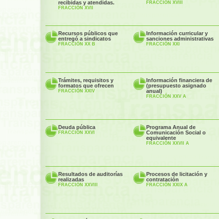
recibidas y atendidas.
FRACCIÓN XVIII
FRACCIÓN XVII
Recursos públicos que
Información curricular y
entregó a sindicatos
sanciones administrativas
FRACCIÓN XX B
FRACCIÓN XXI
Trámites, requisitos y
Información financiera de
formatos que ofrecen
(presupuesto asignado
anual)
FRACCIÓN XXIV
FRACCIÓN XXV A
Deuda pública
Programa Anual de
Comunicación Social o
FRACCIÓN XXVI
equivalente
FRACCIÓN XXVII A
Resultados de auditorías
Procesos de licitación y
realizadas
contratación
FRACCIÓN XXVIII
FRACCIÓN XXIX A