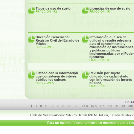
Tipos de uso de suelo
Licencias de uso de suelo
FRACCIÓN I F2
FRACCIÓN I F3
Dirección General del
información que sea de
Registro Civil del Estado de
utilidad o resulte relevante
México
para el conocimiento y
evaluación de las funciones
FRACCIÓN I H
y políticas públicas
implementadas por el Poder
Ejecutivo
FRACCIÓN I K
Listado con la información
Revisión por sujeto
que consideren de interés
obligado de cada listado
público los sujetos
con información de interés
público
FRACCIÓN A
FRACCIÓN B
LIST
-
I
-
II
-
III
-
IV
-
V
-
VI
-
VII
-
VIII
-
IX a
-
IX b
-
X b
-
X a
-
XI
-
XII
-
XIII
Calle de Nezahualcoyotl S/N Col. Izcalli IPIEM, Toluca, Estado de Méx
Para un óptimo funcionamiento se recomienda una resolu