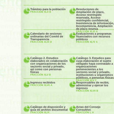
Trámites para la población
Resoluciones de
Ampliación de plazo,
FRACCIÓN XLII B
Acceso restringido
reservada, Acceso
restringido confidencial,
Inexistencia de información,
Incompetencia, Ampliación
de plazo reserva
FRACCIÓN XLIII A
Calendario de sesiones
Evaluaciones a programas
ordinarias del Comité de
financiados con recursos
Transparencia
públicos
FRACCIÓN XLIII D
FRACCIÓN XLIV A
Catálogo 2. Estudios
Catálogo 3. Estudios para
elaborados en colaboración
cuya elaboración el sujeto
con organizaciones de los
obligado haya contratado a
sectores social y privado,
organizaciones
así como con personas
pertenecientes a los
físicas
sectores social y privado,
instituciones u organismos
FRACCIÓN XLV B
públicos, o personas físicas
FRACCIÓN XLV C
Ingresos recibidos
Responsables de recibir,
administrar y ejercer los
FRACCIÓN XLVII A
ingresos
FRACCIÓN XLVII B
Catálogo de disposición y
Actas del Consejo
guía de archivo documental
Consultivo
FRACCIÓN XLIX
FRACCIÓN L A