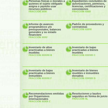
Personas físicas o morales a
Expedientes concluidos de
quienes el sujeto obligado
autorizaciones, permisos,
asigna o permite usar
licencias, certificaciones y
recursos públicos
concesiones
FRACCIÓN XXXI
FRACCIÓN XXXII
Informe de avances
Padrón de proveedores y
programáticos y/o
contratistas
presupuestales, balances
FRACCIÓN XXXVI
generales y su estado
financiero
FRACCIÓN XXXV
Inventario de altas
Inventario de bajas
practicadas a bienes
practicadas a bienes
muebles
muebles
FRACCIÓN XXXVIII B
FRACCIÓN XXXVIII C
Inventario de bajas
Inventario de bienes
practicadas a bienes
muebles e inmuebles
inmuebles
donados
FRACCIÓN XXXVIII F
FRACCIÓN XXXVIII G
Recomendaciones emitidas
Resoluciones y laudos
por Organismos
seguidos en forma de juicio
internacionales
FRACCIÓN XL
FRACCIÓN XXXIX C